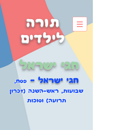
תורה
לילדים
חגי ישראל
חגי ישראל -
פסח,
שבועות, ראש-השנה (זכרון
תרועה) וסוכות